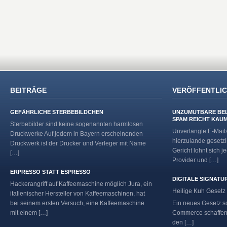
BEITRÄGE
VERÖFFENTLI
GEFÄHRLICHE STERBEBILDCHEN
UNZUMUTBARE BE
SPAM REICHT KAU
Sterbebilder sind keine sogenannten harmlosen
Unverlangte E-Mail
Druckwerke Auf jedem in Bayern erscheinenden
hierzulande gesetzl
Druckwerk ist der Drucker und Verleger mit Name
Gericht lohnt sich j
[…]
Provider und […]
ERPRESSO STATT ESPRESSO
DIGITALE SIGNATU
Hackerangriff auf Kaffeemaschine möglich Jura, ein
Heilige Kuh Gesetz 
italienischer Hersteller von Kaffeemaschinen, hat
bei seinem ersten Versuch, eine Kaffeemaschine
Ein neues Gesetz so
mit einem […]
Commerce schaffen.
den […]