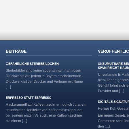
BEITRÄGE
VERÖFFENTLI
GEFÄHRLICHE STERBEBILDCHEN
UNZUMUTBARE BE
SPAM REICHT KAU
Sterbebilder sind keine sogenannten harmlosen
Unverlangte E-Mail
Druckwerke Auf jedem in Bayern erscheinenden
hierzulande gesetzl
Druckwerk ist der Drucker und Verleger mit Name
Gericht lohnt sich j
[…]
Provider und […]
ERPRESSO STATT ESPRESSO
DIGITALE SIGNATU
Hackerangriff auf Kaffeemaschine möglich Jura, ein
Heilige Kuh Gesetz 
italienischer Hersteller von Kaffeemaschinen, hat
bei seinem ersten Versuch, eine Kaffeemaschine
Ein neues Gesetz so
mit einem […]
Commerce schaffen.
den […]