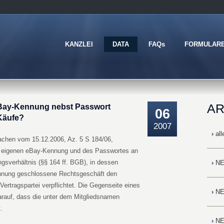
KANZLEI
DATA
FAQs
FORMULAR
AR
 eBay-Kennung nebst Passwort
06
-Käufe?
2007
›
all
achen vom 15.12.2006, Az. 5 S 184/06,
er eigenen eBay-Kennung und des Passwortes an
ngsverhältnis (§§ 164 ff. BGB), in dessen
›
NE
nnung geschlossene Rechtsgeschäft den
Vertragspartei verpflichtet. Die Gegenseite eines
›
NE
arauf, dass die unter dem Mitgliedsnamen
.
›
NE