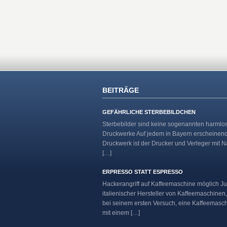
BEITRÄGE
GEFÄHRLICHE STERBEBILDCHEN
Sterbebilder sind keine sogenannten harmlo
Druckwerke Auf jedem in Bayern erscheinen
Druckwerk ist der Drucker und Verleger mit 
[…]
ERPRESSO STATT ESPRESSO
Hackerangriff auf Kaffeemaschine möglich Ju
italienischer Hersteller von Kaffeemaschinen,
bei seinem ersten Versuch, eine Kaffeemasc
mit einem […]