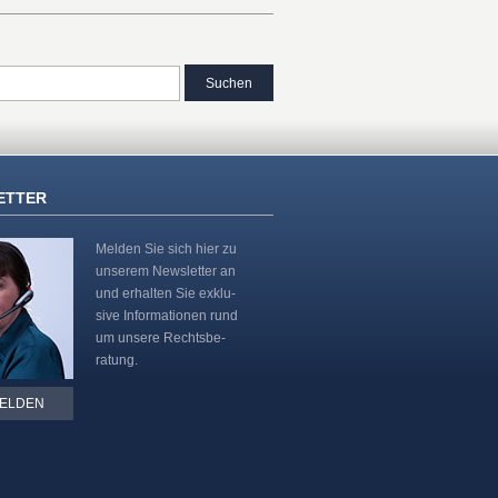
ETTER
Melden Sie sich hier zu
unserem Newsletter an
und erhalten Sie exklu-
sive Informationen rund
um unsere Rechtsbe-
ratung.
ELDEN