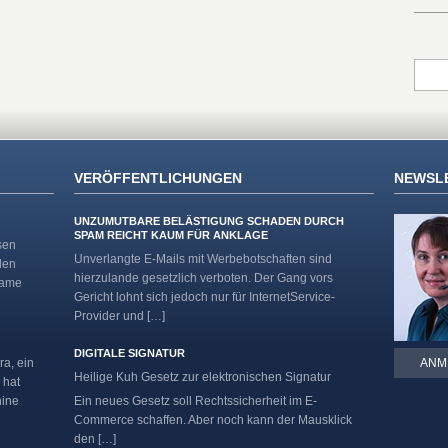
VERÖFFENTLICHUNGEN
NEWSL
UNZUMUTBARE BELÄSTIGUNG SCHADEN DURCH
SPAM REICHT KAUM FÜR ANKLAGE
sen
Unverlangte E-Mails mit Werbebotschaften sind
den
hierzulande gesetzlich verboten. Der Gang vors
Name
Gericht lohnt sich jedoch nur für InternetService-
Provider und […]
DIGITALE SIGNATUR
ra, ein
ANM
Heilige Kuh Gesetz zur elektronischen Signatur
 hat
hine
Ein neues Gesetz soll Rechtssicherheit im E-
Commerce schaffen. Aber noch kann der Mausklick
den […]