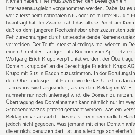
Namen haben. Hier muß zwischen den Beteiligten ein
Interessenausgleich vorgenommen werden. Dabei ist es u
wer zuerst beim nationalen NIC oder beim InterNIC die E
beantragt hat. Im Zweifel zählt das ältere Recht am Kenn
daß es dem jüngeren Rechteinhaber eher zuzumuten sei
Fehlzurechnungen durch unterscheidende Namenszusätz
vermeiden. Der Teufel steckt allerdings mal wieder im De
einem Urteil des Landgerichts Bochum vom April letzten
Wolfgang Erich Krupp verpflichtet worden, der Übertragu
Domain „krupp.de“ an die Berechtigte Friedrich Krupp A
Krupp mit Sitz in Essen zuzustimmen. In der Berufungsin
dem Oberlandesgericht Hamm wurde das Urteil im Janua
Jahres insoweit abgeändert, als es dem Beklagten W. E.
nunmehr nur noch untersagt wird, die Domain zu nutzen.
Übertragung des Domainnamen kann nämlich nur im We
Schadenersatzes geltend gemacht werden, was ein Vers
Beklagten voraussetzt. Dieses ist bei einem redlich Han
jedoch nicht gegeben. Was jemand mit einer Domain anfa
die er nicht benutzen darf, ist uns allerdings schleierhaft