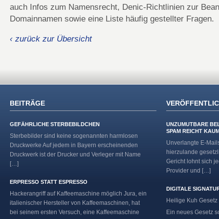
auch Infos zum Namensrecht, Denic-Richtlinien zur Bea
Domainnamen sowie eine Liste häufig gestellter Fragen.
‹ zurück zur Übersicht
BEITRÄGE
VERÖFFENTLI
GEFÄHRLICHE STERBEBILDCHEN
UNZUMUTBARE BE
SPAM REICHT KAU
Sterbebilder sind keine sogenannten harmlosen
Unverlangte E-Mail
Druckwerke Auf jedem in Bayern erscheinenden
hierzulande gesetzl
Druckwerk ist der Drucker und Verleger mit Name
Gericht lohnt sich j
[…]
Provider und […]
ERPRESSO STATT ESPRESSO
DIGITALE SIGNATU
Hackerangriff auf Kaffeemaschine möglich Jura, ein
Heilige Kuh Gesetz 
italienischer Hersteller von Kaffeemaschinen, hat
bei seinem ersten Versuch, eine Kaffeemaschine
Ein neues Gesetz so